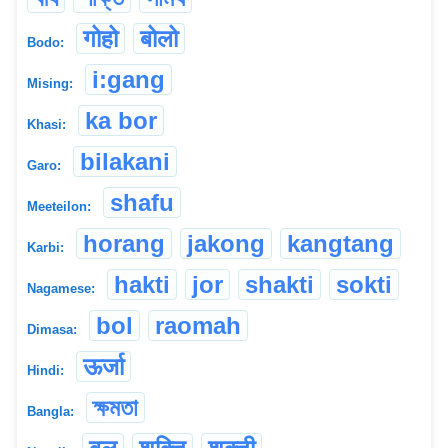
गोहो
बोलो
Bodo:
i:gang
Mising:
ka bor
Khasi:
bilakani
Garo:
shafu
Meeteilon:
horang
jakong
kangtang
Karbi:
hakti
jor
shakti
sokti
Nagamese:
bol
raomah
Dimasa:
ऊर्जा
Hindi:
ক্ষমতা
Bangla: