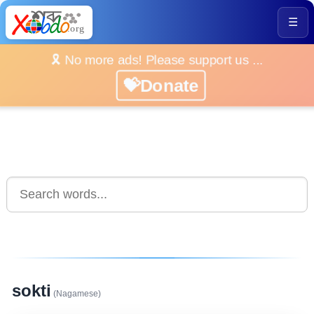
☰
🎗️ No more ads! Please support us ...
💝Donate
sokti
(Nagamese)