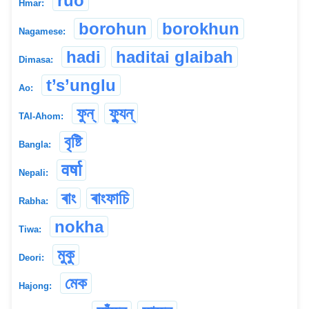
ruo
Hmar:
borohun
borokhun
Nagamese:
hadi
haditai glaibah
Dimasa:
t’s’unglu
Ao:
ফুন্
ফ্যুন্
TAI-Ahom:
বৃষ্টি
Bangla:
वर्षा
Nepali:
ৰাং
ৰাংফাচি
Rabha:
nokha
Tiwa:
মুকু
Deori:
মেক
Hajong: