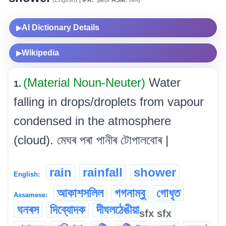
(English)
[
IPA:
ˈʃæʊr
ASM:
চাৱাৰ]
AI Dictionary Details
▶
Wikipedia
▶
(Material Noun-Neuter)
Water
1.
falling in drops/droplets from vapour
condensed in the atmosphere
(cloud). মেঘৰ পৰা পানীৰ টোপালবোৰ |
rain
rainfall
shower
English:
আকাশসলিল
গগনাম্বু
গোধৃত
Assamese:
ঘনৰস
দিব্যোদক
দীঘলঠেঙীয়া
sfx
sfx