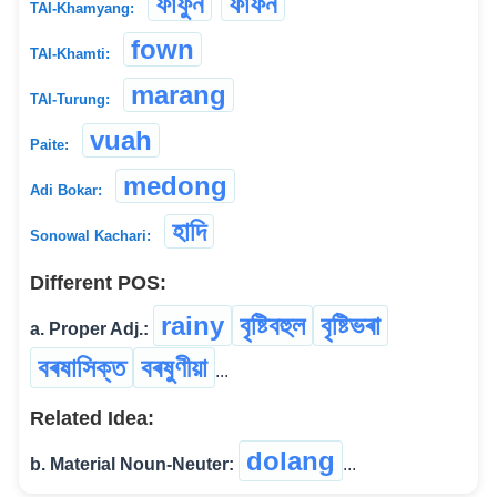
ফাঁফুন
ফাফন
TAI-Khamyang:
fown
TAI-Khamti:
marang
TAI-Turung:
vuah
Paite:
medong
Adi Bokar:
হাদি
Sonowal Kachari:
Different POS:
rainy
বৃষ্টিবহুল
বৃষ্টিভৰা
a. Proper Adj.:
বৰষাসিক্ত
বৰষুণীয়া
...
Related Idea:
dolang
b. Material Noun-Neuter:
...