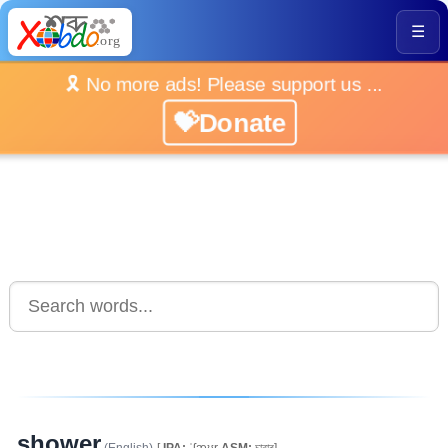
☰
🎗️ No more ads! Please support us ...
💝Donate
shower