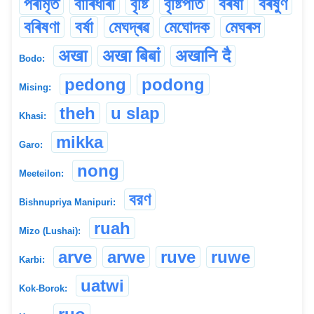
পৰামৃত
বাৰিধাৰা
বৃষ্টি
বৃষ্টিপাত
বৰষা
বৰষুণ
বৰিষণা
বৰ্ষা
মেঘদ্ৰৱ
মেঘোদক
মেঘৰস
अखा
अखा बिबां
अखानि दै
Bodo:
pedong
podong
Mising:
theh
u slap
Khasi:
mikka
Garo:
nong
Meeteilon:
বরণ
Bishnupriya Manipuri:
ruah
Mizo (Lushai):
arve
arwe
ruve
ruwe
Karbi:
uatwi
Kok-Borok: