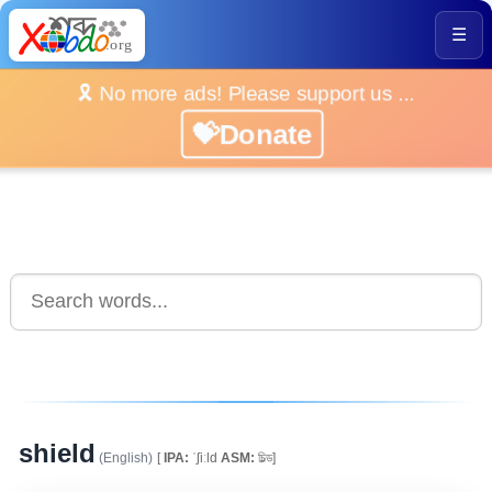
☰
🎗️ No more ads! Please support us ...
💝Donate
shield
(English)
[
IPA:
ˈʃiːld
ASM:
চিল্ড]