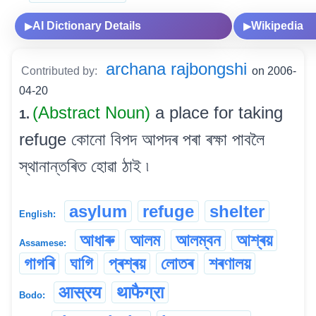
AI Dictionary Details
Wikipedia
▶
▶
archana rajbongshi
Contributed by:
on 2006-
04-20
(Abstract Noun)
a place for taking
1.
refuge কোনো বিপদ আপদৰ পৰা ৰক্ষা পাবলৈ
স্থানান্তৰিত হোৱা ঠাই ৷
asylum
refuge
shelter
English:
আধাৰু
আলম
আলম্বন
আশ্ৰয়
Assamese:
গাগৰি
ঘাগি
প্ৰশ্ৰয়
লোতৰ
শৰণালয়
आस्रय
थाफैग्रा
Bodo: