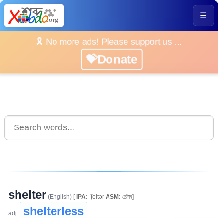
☰
🎗️ No more ads! Please support us ...
💝Donate
shelter
(English)
[
IPA:
ˈʃeltər
ASM:
চেল্টাৰ]
shelterless
adj: