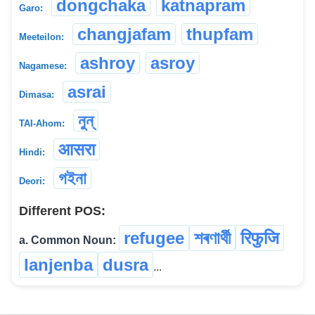
dongchaka
katnapram
Garo:
changjafam
thupfam
Meeteilon:
ashroy
asroy
Nagamese:
asrai
Dimasa:
নুন্
TAI-Ahom:
आसरा
Hindi:
গইনা
Deori:
Different POS:
refugee
শৰণাৰ্থী
रिफुजि
a. Common Noun:
lanjenba
dusra
...