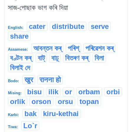
সাজ-পোছাক ভাগ কৰি দিয়া
cater
distribute
serve
English:
share
আবন্তন কৰ্
পৰিশ্
পৰিৱেশন কৰ্
Assamese:
বণ্টন কৰ্
বাট্
বাঢ়্
বিতৰণ কৰ্
বিলা
বিলাই দে
खुर
रानना हो
Bodo:
bisu
ilik
or
orbam
orbi
Mising:
orlik
orson
orsu
topan
bak
kiru-kethai
Karbi:
Lo`r
Tiwa: