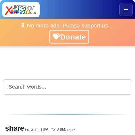
☰
🎗️ No more ads! Please support us ...
💝Donate
share
(English)
[
IPA:
ˈʃer
ASM:
স্বেয়াৰ]