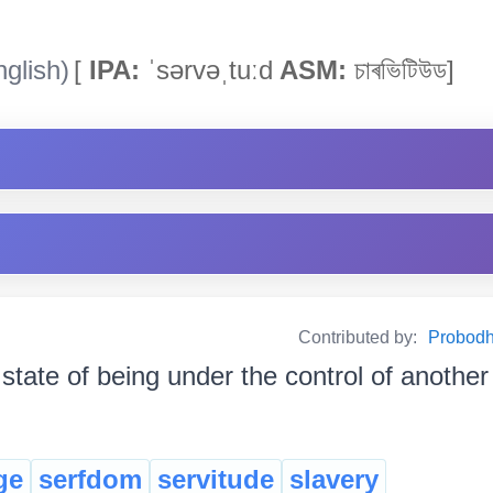
glish)
[
IPA:
ˈsərvəˌtuːd
ASM:
চাৰভিটিউড]
Contributed by:
Probodh 
state of being under the control of another p
ge
serfdom
servitude
slavery