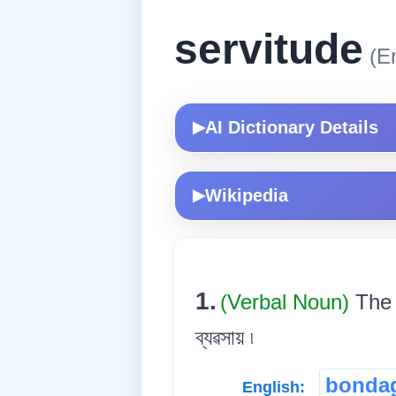
servitude
(En
AI Dictionary Details
▶
Wikipedia
▶
1.
(Verbal Noun)
The 
ব্যৱসায় ৷
bonda
English: