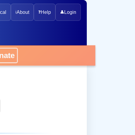
cal
ℹ️
About
❓
Help
👤
Login
ate