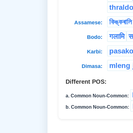
thrald
কিঙ্কৰালি
Assamese:
गलामि
स
Bodo:
pasako
Karbi:
mleng 
Dimasa:
Different POS:
a. Common Noun-Common:
b. Common Noun-Common: