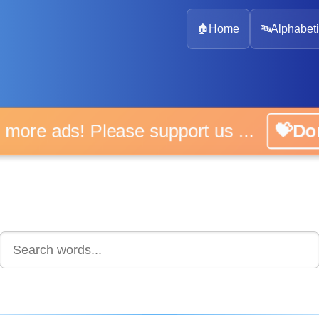
🏠
Home
🔤
Alphabeti
No more ads! Please support us ...
💝Don