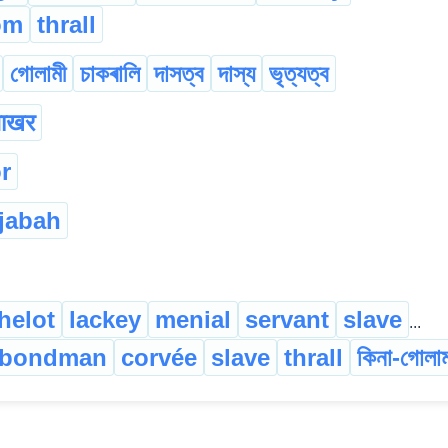
om
thrall
গোলামী
চাকৰালি
দাসত্ব
দাস্য
ভৃত্যত্ব
ाखर
r
jabah
helot
lackey
menial
servant
slave
...
bondman
corvée
slave
thrall
কিনা-গোলা