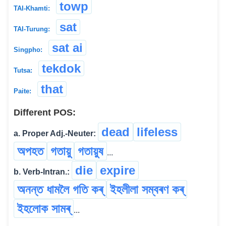
towp
TAI-Khamti:
sat
TAI-Turung:
sat ai
Singpho:
tekdok
Tutsa:
that
Paite:
Different POS:
dead
lifeless
a. Proper Adj.-Neuter:
অপহত
গতায়ু
গতায়ুষ
...
die
expire
b. Verb-Intran.:
অনন্ত ধামলৈ গতি কৰ্
ইহলীলা সম্বৰণ কৰ্
ইহলোক সামৰ্
...