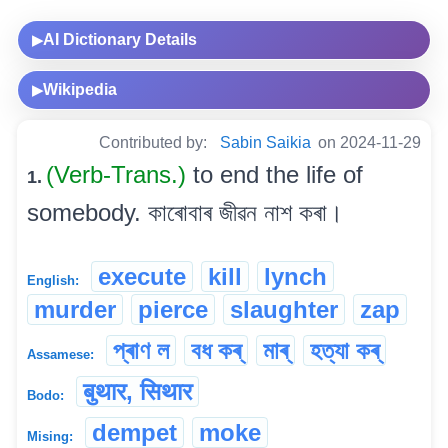
AI Dictionary Details
▶
Wikipedia
▶
Contributed by:
Sabin Saikia
on 2024-11-29
(Verb-Trans.)
to end the life of
1.
somebody. কাৰোবাৰ জীৱন নাশ কৰা।
execute
kill
lynch
English:
murder
pierce
slaughter
zap
প্ৰাণ ল
বধ কৰ্
মাৰ্
হত্যা কৰ্
Assamese:
बुथार, सिथार
Bodo:
dempet
moke
Mising: