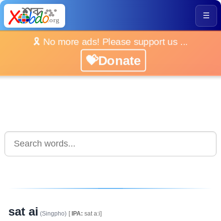
☰
🎗️ No more ads! Please support us ...
💝Donate
sat ai
(Singpho)
[
IPA:
sat a:i]