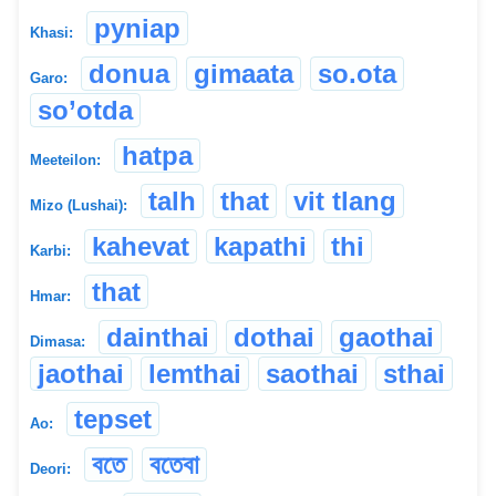
pyniap
Khasi:
donua
gimaata
so.ota
Garo:
so’otda
hatpa
Meeteilon:
talh
that
vit tlang
Mizo (Lushai):
kahevat
kapathi
thi
Karbi:
that
Hmar:
dainthai
dothai
gaothai
Dimasa:
jaothai
lemthai
saothai
sthai
tepset
Ao:
বতে
বতেবা
Deori: