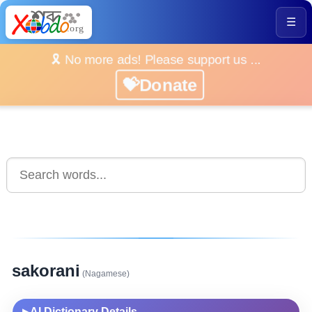
☰
🎗️ No more ads! Please support us ...
💝Donate
sakorani
(Nagamese)
AI Dictionary Details