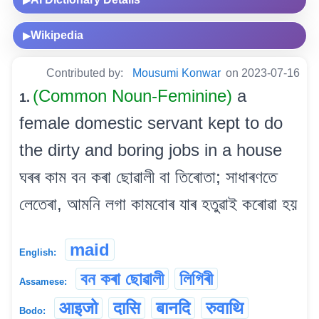
▶
Wikipedia
▶
Contributed by:
Mousumi Konwar
on 2023-07-16
(Common Noun-Feminine)
a
1.
female domestic servant kept to do
the dirty and boring jobs in a house
ঘৰৰ কাম বন কৰা ছোৱালী বা তিৰোতা; সাধাৰণতে
লেতেৰা, আমনি লগা কামবোৰ যাৰ হতুৱাই কৰোৱা হয়
maid
English:
বন কৰা ছোৱালী
লিগিৰী
Assamese:
आइजो
दासि
बानदि
रुवाथि
Bodo: