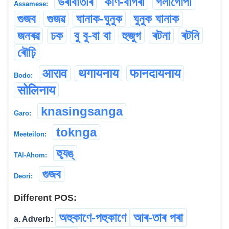
উৰাবাতৰি
কাণ-বাগৰা
গলাগোপা
Assamese:
গুজব
গুজৱ
ঘানাক-ঘুনুক
ঘুনুক ঘানাক
জনৰৱ
ঢক
বু বু-বা বা
হুজুগ
ৰটনা
ৰটনি
ৰৌঢ়ি
आराव
थगायनाय
फानदायनाय
Bodo:
सोलिनाय
knasingsanga
Garo:
toknga
Meeteilon:
হ্যুঙ্
TAI-Ahom:
গুজব
Deori:
Different POS:
অহুকাণে-পহুকাণে
আৰ-তাৰ পৰা
a. Adverb: