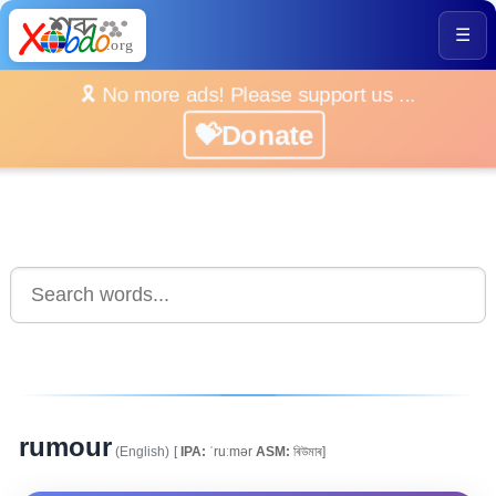
☰
🎗️ No more ads! Please support us ...
💝Donate
rumour
(English)
[
IPA:
ˈruːmər
ASM:
ৰিউমাৰ]