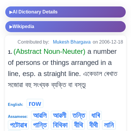
AI Dictionary Details
▶
Wikipedia
▶
Contributed by:
Mukesh Bhargava
on 2006-12-18
(Abstract Noun-Neuter)
a number
1.
of persons or things arranged in a
line, esp. a straight line. একেডাল ৰেখাত
সজোৱা বহু সংখ্যক ব্যক্তি বা বস্তু৷
row
English:
আৱলি
আৱলী
তন্তি
ধাৰি
Assamese:
পটোৱাৰ
পান্তি
বিথিকা
বীথি
বীথী
লানি