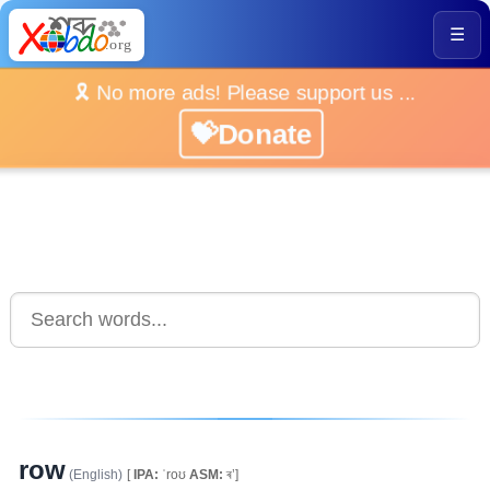
☰
🎗️ No more ads! Please support us ...
💝Donate
row
(English)
[
IPA:
ˈroʊ
ASM:
ৰ’]