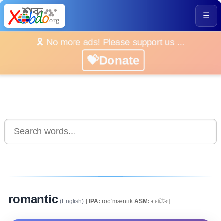
☰
🎗️ No more ads! Please support us ...
💝Donate
romantic
(English)
[
IPA:
roʊˈmæntɪk
ASM:
ৰ’মাণ্টিক]