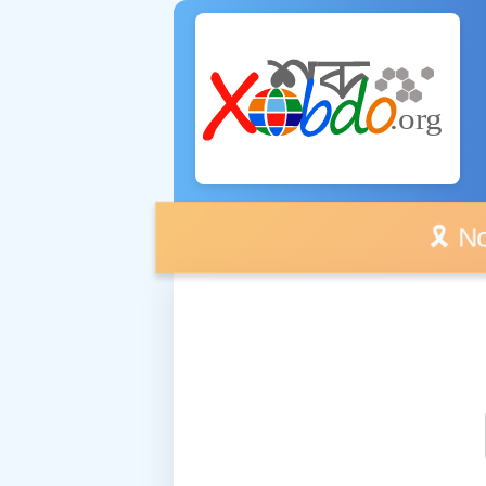
🎗️ No