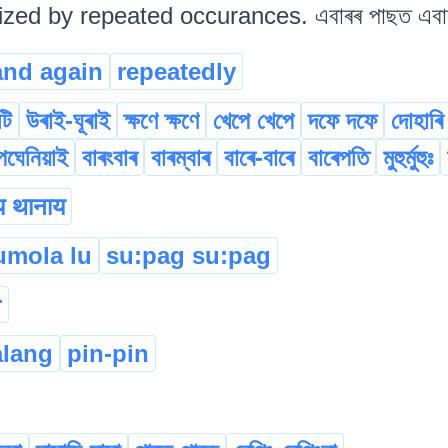
ized by repeated occurances. এবাৰৰ পাছত এবাৰ
and again
repeatedly
টি
উৰাই-ঘূৰাই
ক্ষণে ক্ষণে
খেপে খেপে
দফে দফে
দোহাৰি
েঘেনিয়াই
বাৰংবাৰ
বাৰম্বাৰ
বাৰে-বাৰে
বাৰেপতি
মুহুৰ্মুহুঃ
य थानाय
umola lu
su:pag su:pag
r
alang
pin-pin