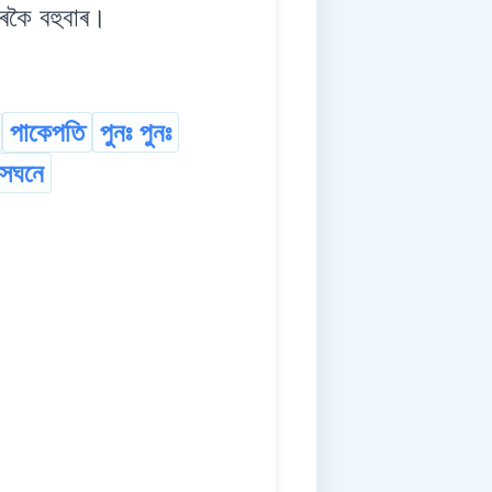
কৈ বহুবাৰ।
পাকেপতি
পুনঃ পুনঃ
সঘনে