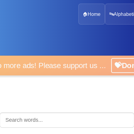
🏠
Home
🔤
Alphabeti
 more ads! Please support us ...
💝D