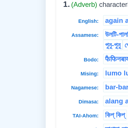
1.
(Adverb)
character
again 
English:
উলটি-পাল
Assamese:
পুনু-পুনু
প
फैफिनबा
Bodo:
lumo l
Mising:
bar-ba
Nagamese:
alang 
Dimasa:
কিপ্ কিপ্
TAI-Ahom: