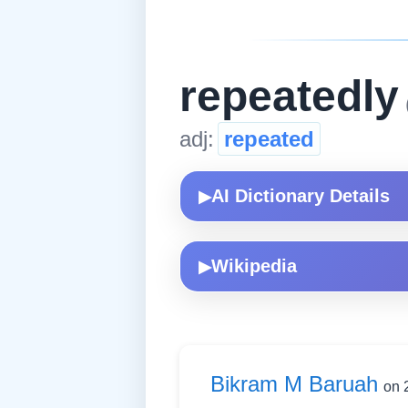
repeatedly
adj:
repeated
AI Dictionary Details
▶
Wikipedia
▶
Bikram M Baruah
on 