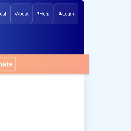
cal
ℹ️
About
❓
Help
👤
Login
onate