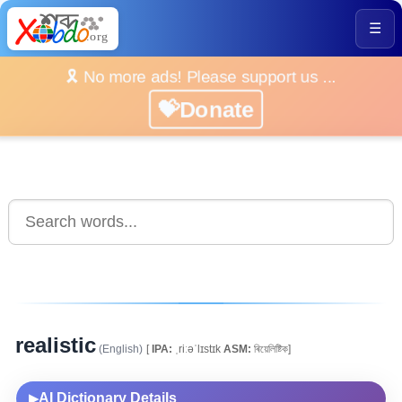
☰
🎗️ No more ads! Please support us ...
💝Donate
realistic
(English)
[
IPA:
ˌriːəˈlɪstɪk
ASM:
ৰিয়েলিষ্টিক]
AI Dictionary Details
▶