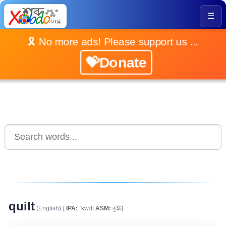
☰
🎗️ No more ads! Please support us ...
💝Donate
quilt
(English)
[
IPA:
ˈkwɪlt
ASM:
কুইল্ট]