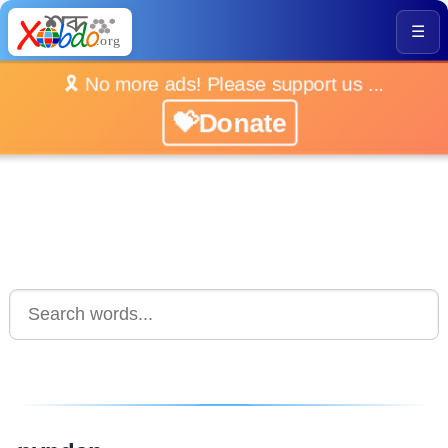
☰
🎗️ No more ads! Please support us ...
💝Donate