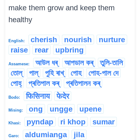
make them grow and keep them
healthy
cherish
nourish
nurture
English:
raise
rear
upbring
আউল ধৰ্
আপডাল কৰ্
তুলি-তালি
Assamese:
তোল্
পাল্
পুহি ৰাখ্
পোহ
পোহ-পাল দে
পোহ্
প্ৰতিপাল কৰ্
প্ৰতিপালন কৰ্
फिसिनाय
फेदेर
Bodo:
ong
ungge
upene
Mising:
pyndap
ri khop
sumar
Khasi:
aldumianga
jila
Garo: