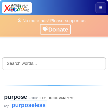
☰
🎗️ No more ads! Please support us ...
💝Donate
purpose
(English)
[
IPA:
ˈpərpəs
ASM:
পাৰপাচ]
purposeless
adj: