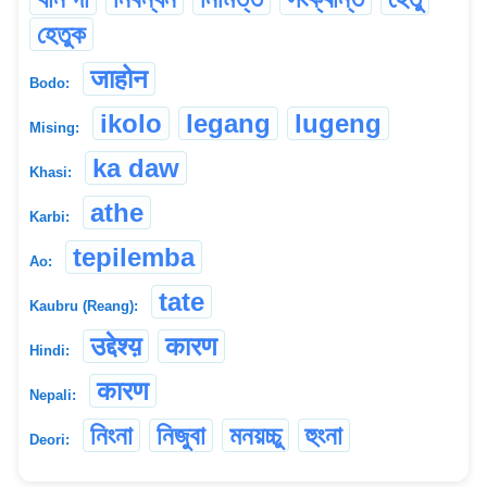
হেতুক
जाहोन
Bodo:
ikolo
legang
lugeng
Mising:
ka daw
Khasi:
athe
Karbi:
tepilemba
Ao:
tate
Kaubru (Reang):
उद्देश्य़
कारण
Hindi:
कारण
Nepali:
নিংনা
নিজুবা
মনয়চ্চু
হুংনা
Deori: