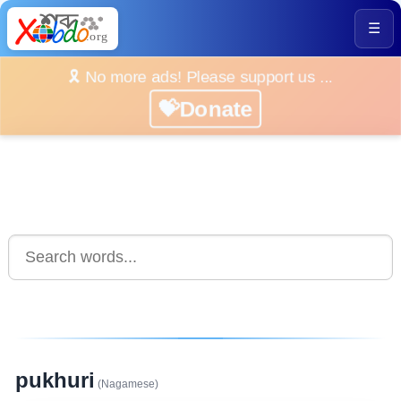
☰
🎗️ No more ads! Please support us ...
💝Donate
pukhuri
(Nagamese)