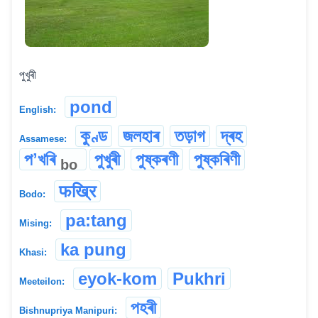
পুখুৰী
pond
English:
কুণ্ড
জলহাৰ
তড়াগ
দ্ৰহ
Assamese:
পʼখৰি
পুখুৰী
পুষ্কৰণী
পুষ্কৰিণী
bo
फख्रि
Bodo:
pa:tang
Mising:
ka pung
Khasi:
eyok-kom
Pukhri
Meeteilon:
পহৰী
Bishnupriya Manipuri: