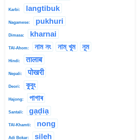
langtibuk
Karbi:
pukhuri
Nagamese:
kharnai
Dimasa:
নাম নং
নাম্ খুম
নূম
TAI-Ahom:
तालाब
Hindi:
पोखरी
Nepali:
কুবুং
Deori:
পাগাৰ
Hajong:
gạḍiạ
Santali:
nong
TAI-Khamti:
sileh
Adi Bokar: