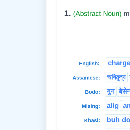
1.
(Abstract Noun)
mo
charg
English:
অধিমূল্য
Assamese:
गुन
बेसे
Bodo:
alig
a
Mising:
buh do
Khasi: