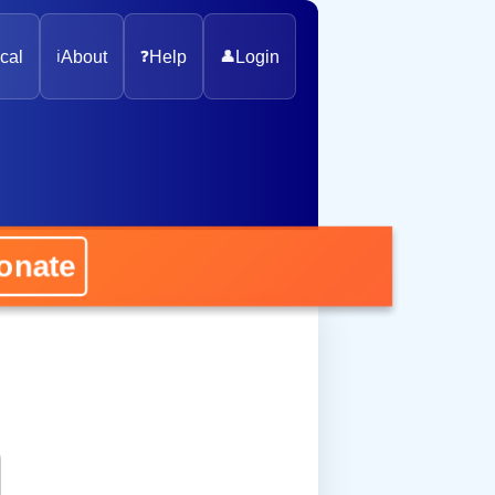
cal
ℹ️
About
❓
Help
👤
Login
nate