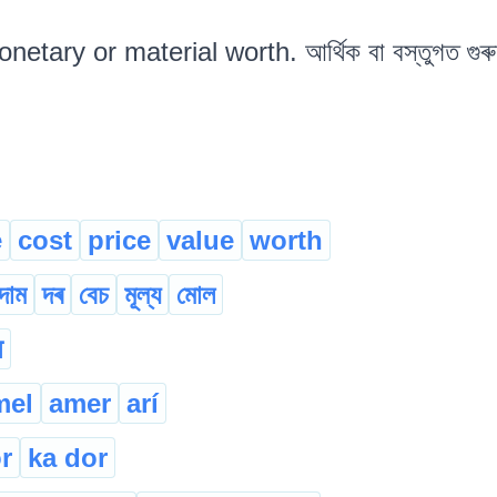
netary or material worth. আৰ্থিক বা বস্তুগত গুৰ
e
cost
price
value
worth
দাম
দৰ
বেচ
মূল্য
মোল
न
mel
amer
arí
r
ka dor