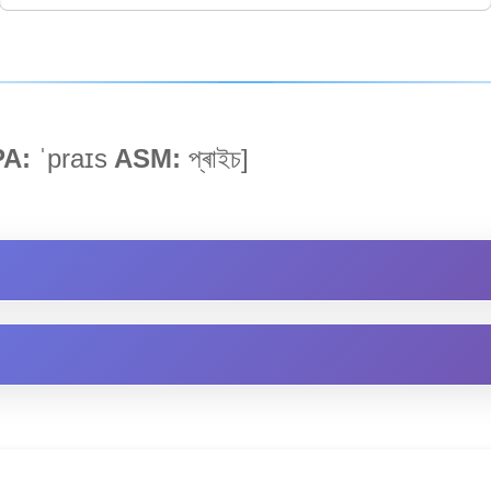
PA:
ˈpraɪs
ASM:
প্ৰাইচ]