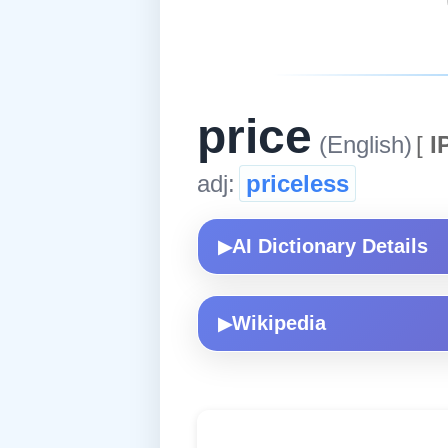
price
(English)
[
I
adj:
priceless
AI Dictionary Details
▶
Wikipedia
▶