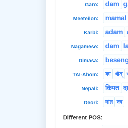
dam
g
Garo:
mamal
Meeteilon:
adam
Karbi:
dam
l
Nagamese:
besen
Dimasa:
কা
খান্
TAI-Ahom:
किमत
द
Nepali:
দাম
দৰ
Deori:
Different POS: