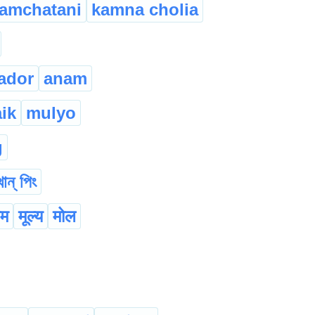
amchatani
kamna cholia
ador
anam
aik
mulyo
g
খান্ পিং
ाम
मूल्य
मोल