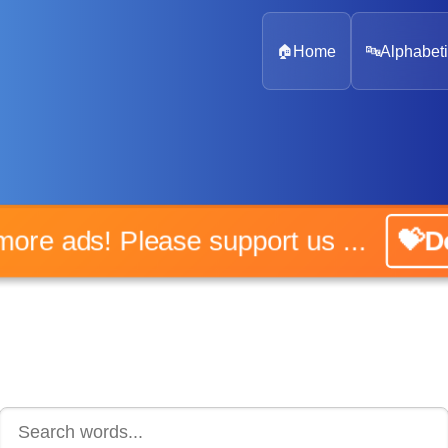
🏠
Home
🔤
Alphabeti
o more ads! Please support us ...
💝Do