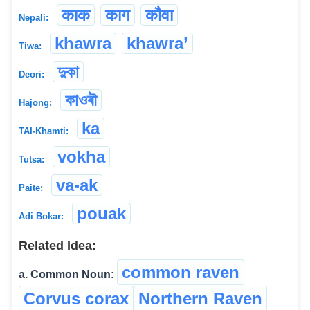
काक
काग
कौवा
Nepali:
khawra
khawra’
Tiwa:
দুকা
Deori:
কাওৰৗ
Hajong:
ka
TAI-Khamti:
vokha
Tutsa:
va-ak
Paite:
pouak
Adi Bokar:
Related Idea:
common raven
a. Common Noun:
Corvus corax
Northern Raven