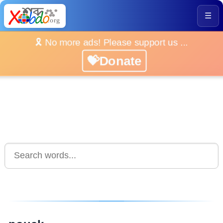
☰
🎗️ No more ads! Please support us ...
💝Donate