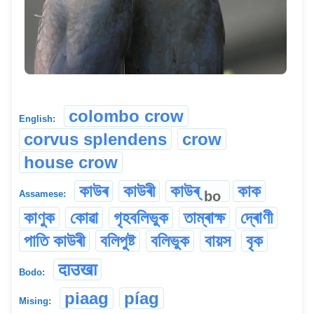
colombo crow
English:
corvus splendens
crow
house crow
কাউৰ
কাউৰী
কাউৰ্
কাক
bo
Assamese:
কাণুক
কোৱা
গৃহবলিভুক
তাম্ৰাক্ষ
দ্ৰোণী
পাতি কাউৰী
বলিপুষ্ট
বলিভুক
বায়স
বৃক
दाउखा
Bodo:
piaag
píag
Mising: