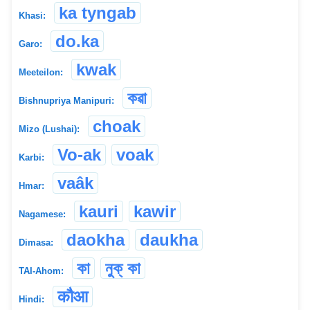
ka tyngab
Khasi:
do.ka
Garo:
kwak
Meeteilon:
কৱা
Bishnupriya Manipuri:
choak
Mizo (Lushai):
Vo-ak
voak
Karbi:
vaâk
Hmar:
kauri
kawir
Nagamese:
daokha
daukha
Dimasa:
কা
নুক্ কা
TAI-Ahom:
कौआ
Hindi: