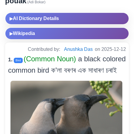
pouak
(Adi Bokar)
AI Dictionary Details
▶
Wikipedia
▶
Contributed by:
Anushka Das
on 2025-12-12
(Common Noun)
a black colored
1.
Bird
common bird ক’লা বৰণৰ এক সাধাৰণ চৰাই