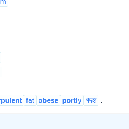
am
e
rpulent
fat
obese
portly
গদহা
...