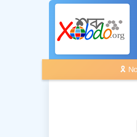
🎗️ No