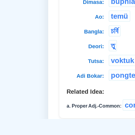
buphl
Dimasa:
temü
Ao:
চৰ্বি
Bangla:
তু
Deori:
voktuk
Tutsa:
pongt
Adi Bokar:
Related Idea:
co
a. Proper Adj.-Common: