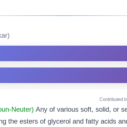
ar)
Contributed 
Noun-Neuter)
Any of various soft, solid, or s
g the esters of glycerol and fatty acids an