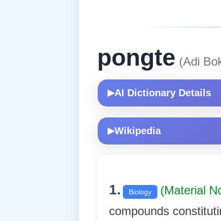
pongte
(Adi Bok
AI Dictionary Details
▶
Wikipedia
▶
1.
(Material 
Biology
compounds constitutin