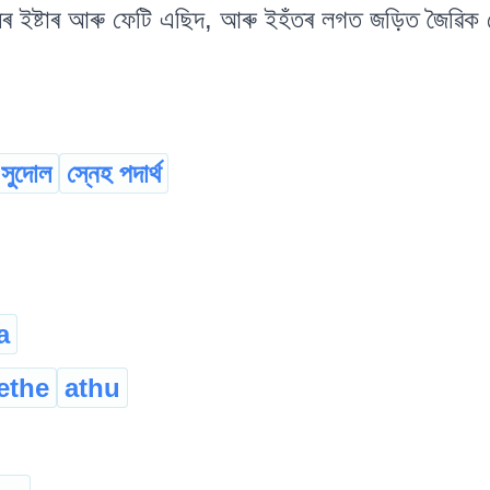
 ইষ্টাৰ আৰু ফেটি এছিদ, আৰু ইহঁতৰ লগত জড়িত জৈৱিক
সুদোল
স্নেহ পদাৰ্থ
a
ethe
athu