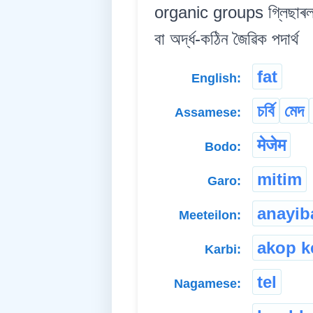
organic groups গ্লিছাৰলৰ
বা অৰ্দ্ধ-কঠিন জৈৱিক পদাৰ্থ
fat
English:
চৰ্বি
মেদ
Assamese:
मेजेम
Bodo:
mitim
Garo:
anayib
Meeteilon:
akop k
Karbi:
tel
Nagamese: