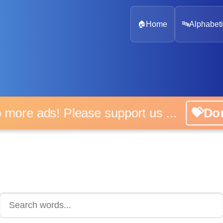
🏠
Home
🔤
Alphabeti
 more ads! Please support us ...
💝D