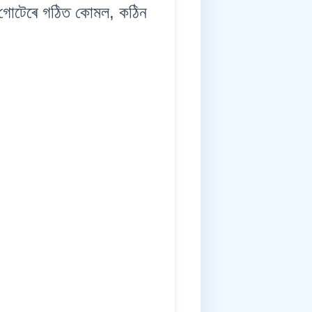
 গোটেৰে গঠিত কোমল, কঠিন