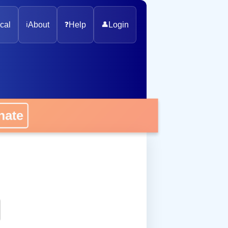
cal
ℹ️
About
❓
Help
👤
Login
onate