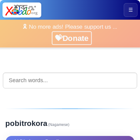
☰
🎗️ No more ads! Please support us ...
💝Donate
pobitrokora
(Nagamese)