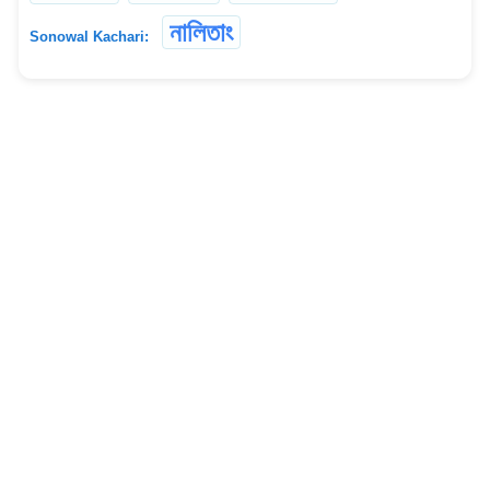
নালিতাং
Sonowal Kachari: