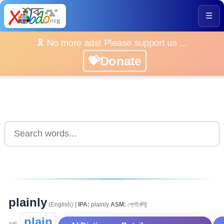
☰
🎗️ No more ads! Please support us ...
💝Donate
plainly
(English)
[
IPA:
plainly
ASM:
প্লেইনলি]
plain
adj: