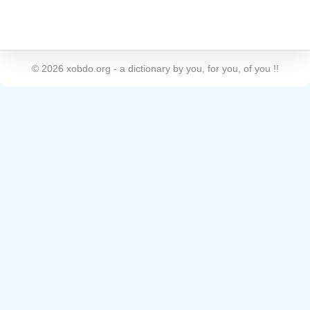
©
2026
xobdo.org - a dictionary by you, for you, of you !!