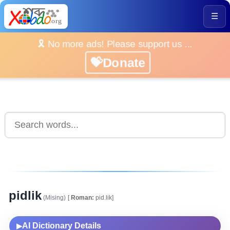
☰
🎗️ No more ads! Please support us ...
💝Donate
pidlik
(Mising)
[
Roman:
pid.lik]
AI Dictionary Details
▶