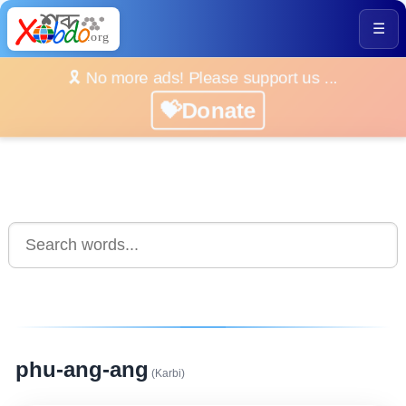
☰
🎗️ No more ads! Please support us ...
💝Donate
phu-ang-ang
(Karbi)