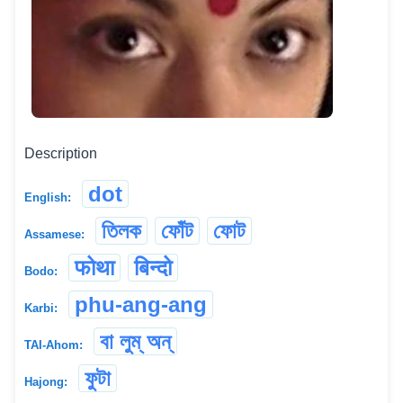
Description
dot
English:
তিলক
ফোঁট
ফোট
Assamese:
फोथा
बिन्दो
Bodo:
phu-ang-ang
Karbi:
বা লুম্ অন্
TAI-Ahom:
ফুটা
Hajong: