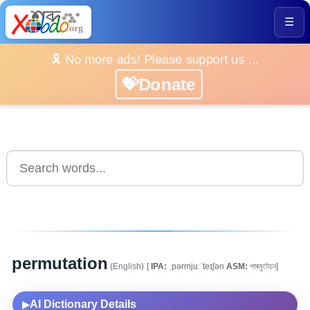
☰
🎗️ No more ads! Please support us ...
💝Donate
permutation
(English)
[
IPA:
ˌpərmjuːˈteɪʃən
ASM:
পাৰমুটেচন]
AI Dictionary Details
▶