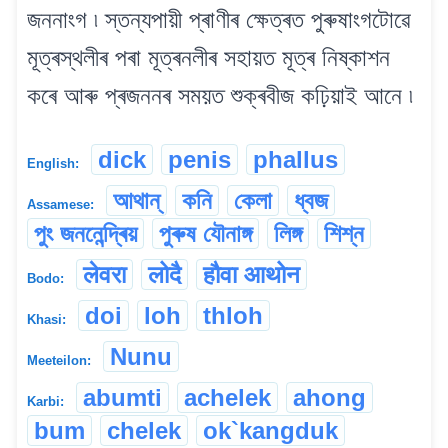
জননাংগ ৷ স্তন্যপায়ী প্ৰাণীৰ ক্ষেত্ৰত পুৰুষাংগটোৱে
মূত্ৰস্থলীৰ পৰা মূত্ৰনলীৰ সহায়ত মূত্ৰ নিষ্কাশন
কৰে আৰু প্ৰজননৰ সময়ত শুক্ৰবীজ কঢ়িয়াই আনে ৷
dick
penis
phallus
English:
আথান্
কনি
কেলা
ধ্বজ
Assamese:
পুং জননেন্দ্ৰিয়
পুৰুষ যৌনাঙ্গ
লিঙ্গ
শিশ্ন
लेवरा
लोदै
हौवा आथोन
Bodo:
doi
loh
thloh
Khasi:
Nunu
Meeteilon:
abumti
achelek
ahong
Karbi:
bum
chelek
ok`kangduk