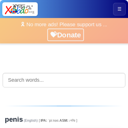
☰
🎗️ No more ads! Please support us ...
💝Donate
penis
(English)
[
IPA:
ˈpiːnəs
ASM:
পেনিচ ]