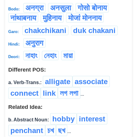
अनग्रा
अनसुला
गोसो बोनाय
Bodo:
नांथाबनाय
मुहिनाय
मोजां मोननाय
chakchikani
duk chakani
Garo:
अनुराग
Hindi:
নাহাং
নেহাং
মায়া
Deori:
Different POS:
alligate
associate
a. Verb-Trans.:
connect
link
লগ লগা
...
Related Idea:
hobby
interest
b. Abstract Noun:
penchant
চখ
ছখ
...