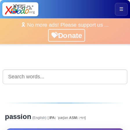
☰
🎗️ No more ads! Please support us ...
💝Donate
passion
(English)
[
IPA:
ˈpæʃən
ASM:
পেচন]