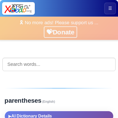
☰
🎗️ No more ads! Please support us ...
💝Donate
parentheses
(English)
AI Dictionary Details
▶