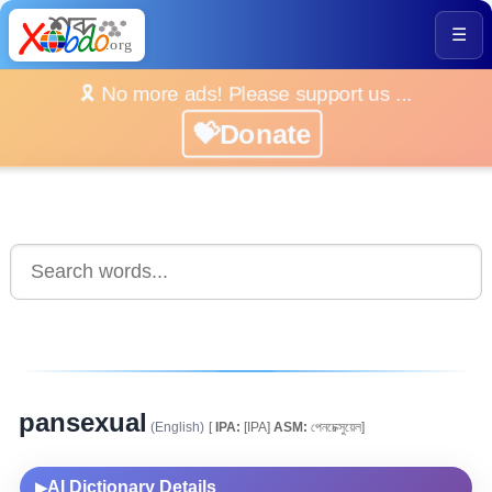
☰
🎗️ No more ads! Please support us ...
💝Donate
pansexual
(English)
[
IPA:
[IPA]
ASM:
পেনচেক্সুয়েল]
AI Dictionary Details
▶