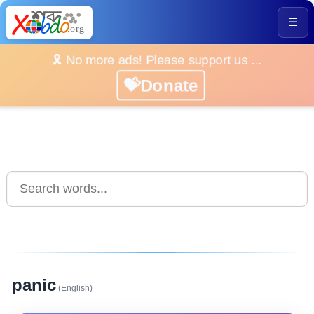
☰
🎗️ No more ads! Please support us ...
💝Donate
panic
(English)