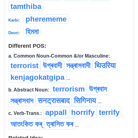
tamthiba
pherememe
Karbi:
হিমমা
Deori:
Different POS:
a. Common Noun-Common &/or Masculine:
terrorist
উগ্ৰবাদী
সন্ত্ৰাসবাদী
थिउरिया
kenjagokatgipa
...
terrorism
উগ্ৰবাদ
b. Abstract Noun:
সন্ত্ৰাসবাদ
सनट्रासबाद
सिगिनाय
...
appall
horrify
terrify
c. Verb-Trans.:
আতংকিত কৰ্
ত্ৰাসিত কৰ
...
Related Idea: