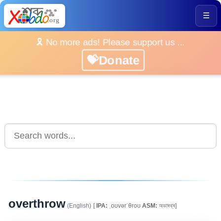
☰
🎗️ No more ads! Please support us ...
💝Donate
overthrow
(English)
[
IPA:
ˌoʊvərˈθroʊ
ASM:
অভাৰথ্ৰ]