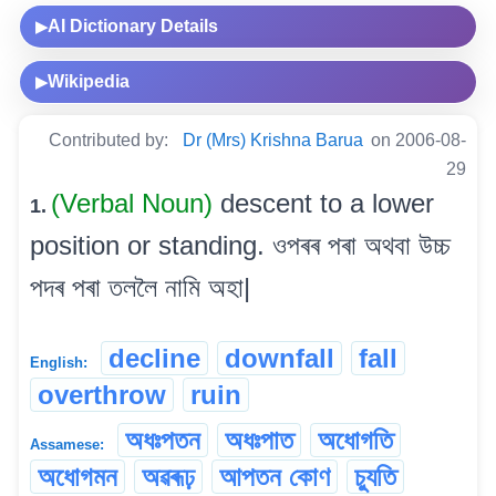
AI Dictionary Details
▶
Wikipedia
▶
Contributed by:
Dr (Mrs) Krishna Barua
on 2006-08-
29
(Verbal Noun)
descent to a lower
1.
position or standing. ওপৰৰ পৰা অথবা উচ্চ
পদৰ পৰা তললৈ নামি অহা|
decline
downfall
fall
English:
overthrow
ruin
অধঃপতন
অধঃপাত
অধোগতি
Assamese:
অধোগমন
অৱৰূঢ়
আপতন কোণ
চ্যুতি