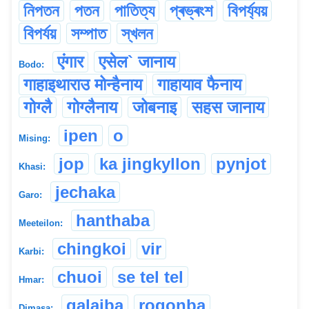
নিপতন
পতন
পাতিত্য
প্ৰভ্ৰংশ
বিপৰ্য্যয়
বিপৰ্যয়
সম্পাত
স্খলন
एंगार
एसेल` जानाय
Bodo:
गाहाइथाराउ मोन्हैनाय
गाहायाव फैनाय
गोग्लै
गोग्लैनाय
जोबनाइ
सहस जानाय
ipen
o
Mising:
jop
ka jingkyllon
pynjot
Khasi:
jechaka
Garo:
hanthaba
Meeteilon:
chingkoi
vir
Karbi:
chuoi
se tel tel
Hmar:
galaiba
rogonba
Dimasa: