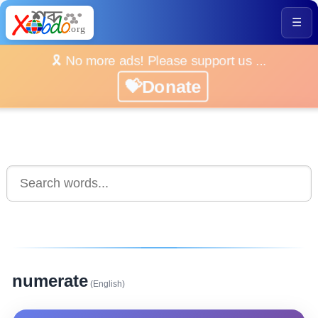
☰
🎗️ No more ads! Please support us ...
💝Donate
numerate
(English)