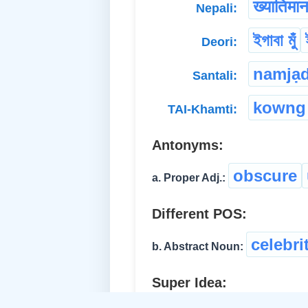
ख्यातिमा
Nepali:
ইগাবা মুঁ
Deori:
namjạd
Santali:
kowng
TAI-Khamti:
Antonyms:
obscure
a. Proper Adj.:
Different POS:
celebri
b. Abstract Noun:
Super Idea: