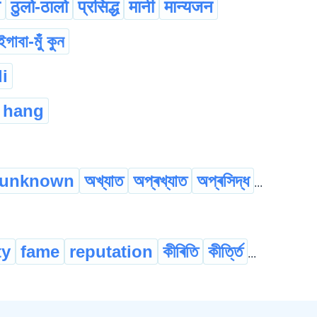
न
ठुलो-ठालो
प्रसिद्ध
मानी
मान्यजन
ইগাবা-মুঁ কুন
i
 hang
unknown
অখ্যাত
অপ্ৰখ্যাত
অপ্ৰসিদ্ধ
...
ty
fame
reputation
কীৰিতি
কীৰ্ত্তি
...