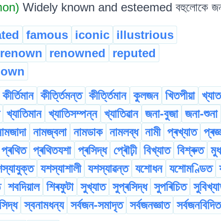
mon)
Widely known and esteemed বহুলোকে জনা আ
ated
famous
iconic
illustrious
renown
renowned
reputed
nown
কীৰ্তিমান
কীৰ্ত্তিমন্ত
কীৰ্ত্তিমান
কুলজন
খিতপীয়া
খ্যাত
খ্যাতিমান
খ্যাতিসম্পন্ন
খ্যাতিৱান
জনা-বুজা
জনা-শুনা
নামজাদা
নামজ্বলা
নামডাক
নামলব্ধ
নামী
প্ৰখ্যাত
প্ৰজ্
প্ৰথিত
প্ৰথিতযশা
প্ৰসিদ্ধ
প্ৰৌঢ়ী
বিখ্যাত
বিশ্ৰুত
মুধ
স্যাযুক্ত
যশস্যাশালী
যশস্যাৱন্ত
যশোধন
যশোমণ্ডিত
ঠ
শবদিয়াল
শিৰফুটা
সুখ্যাত
সুপ্ৰসিদ্ধ
সুপৰিচিত
সুবিখ্য
সিদ্ধ
স্বনামধন্য
সৰ্বজন-সমাদৃত
সৰ্বজনজ্ঞাত
সৰ্বজনবিদিত