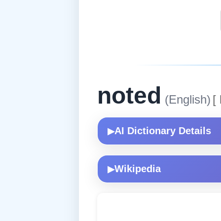
noted
(English)
[
AI Dictionary Details
▶
Wikipedia
▶