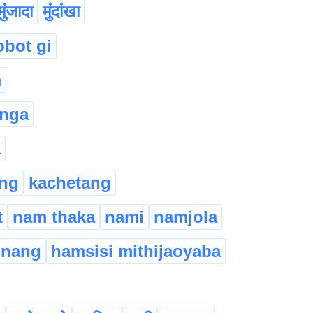
मुंजादा
मुंदांखा
obot gi
m
inga
a
ang
kachetang
t
nam thaka
nami
namjola
nang
hamsisi mithijaoyaba