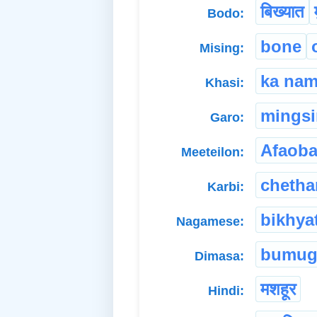
बिख्यात
Bodo:
bone
Mising:
ka na
Khasi:
mings
Garo:
Afaob
Meeteilon:
cheth
Karbi:
bikhya
Nagamese:
bumug
Dimasa:
मशहूर
Hindi: