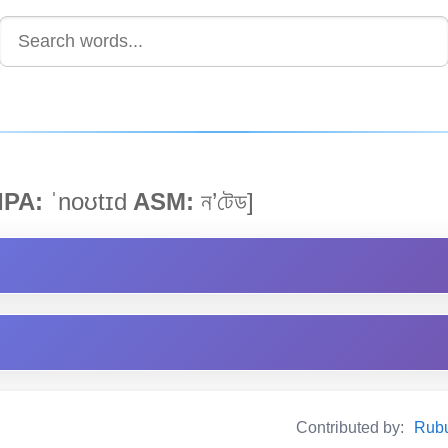
IPA:
ˈnoʊtɪd
ASM:
ন’টেড]
Contributed by:
Rubul