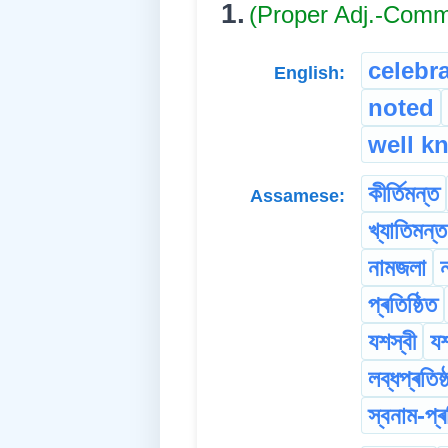
1.
(Proper Adj.-Com
celebr
English:
noted
well k
কীৰ্তিমন্ত
Assamese:
খ্যাতিমন্ত
নামজলা
প্ৰতিষ্ঠিত
যশস্বী
যশ
লব্ধপ্ৰতিষ্
স্বনাম-প্ৰ