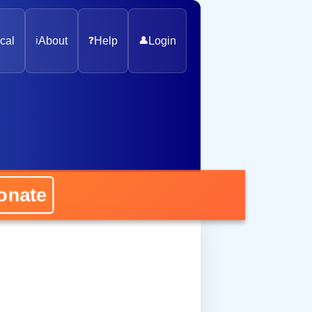
cal
ℹ️
About
❓
Help
👤
Login
nate