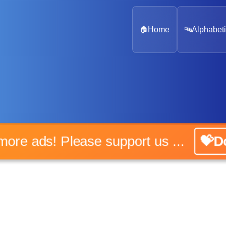
🏠
Home
🔤
Alphabeti
o more ads! Please support us ...
💝Do