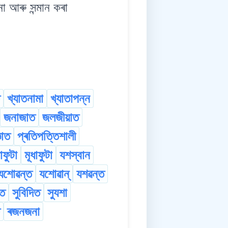
ৰু সন্মান কৰা
খ্যাতনামা
খ্যাতাপন্ন
জনাজাত
জলজীয়াত
ঞাত
প্ৰতিপত্তিশালী
াফুটা
মূধাফুটা
যশস্বান
যশোৱন্ত
যশোৱান্
যশৱন্ত
াত
সুবিদিত
সুযশা
ৰজনজনা