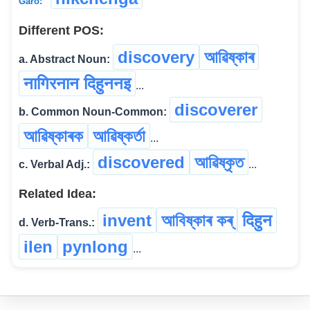
Garo:
Different POS:
discovery
আৱিষ্কাৰ
a. Abstract Noun:
नागिरनान दिहुननइ
...
discoverer
b. Common Noun-Common:
আৱিষ্কাৰক
আৱিষ্কৰ্তা
...
discovered
আৱিষ্কৃত
c. Verbal Adj.:
...
Related Idea:
invent
আবিষ্কাৰ কৰ্
दिहुन
d. Verb-Trans.:
ilen
pynlong
...