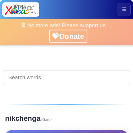
☰
🎗️ No more ads! Please support us ...
💝Donate
nikchenga
(Garo)