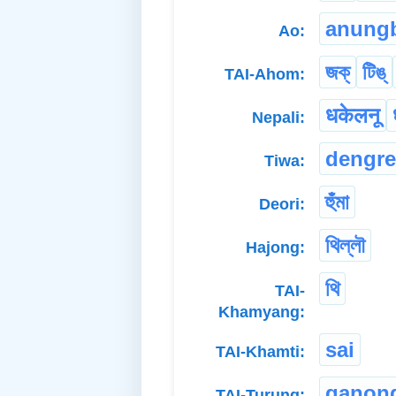
anung
Ao:
জক্
টিঙ্
TAI-Ahom:
धकेलनू
Nepali:
dengre
Tiwa:
হুঁমা
Deori:
থিল্লৗ
Hajong:
থি
TAI-
Khamyang:
sai
TAI-Khamti:
ganon
TAI-Turung: