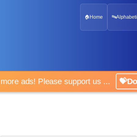
🏠
Home
🔤
Alphabeti
 more ads! Please support us ...
💝D