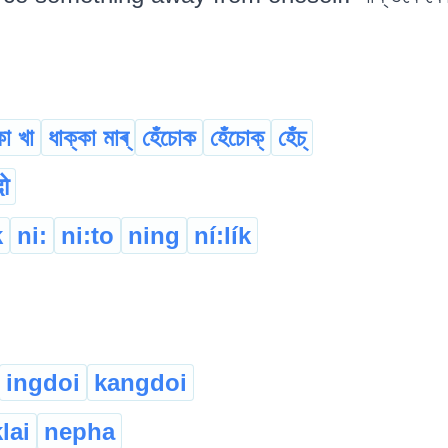
কা খা
ধাক্কা মাৰ্
হেঁচোক
হেঁচোক্
হেঁচ্
ो
k
ni:
ni:to
ning
ní:lík
ingdoi
kangdoi
lai
nepha