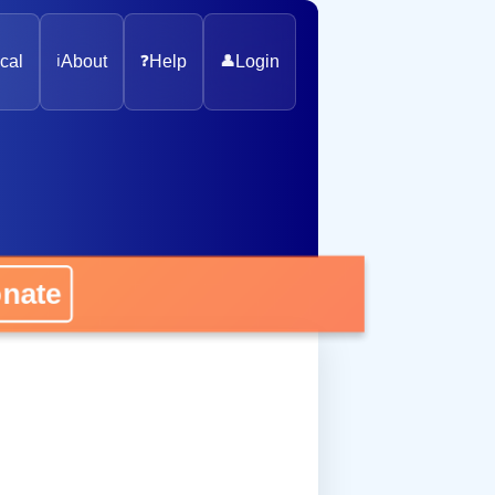
cal
ℹ️
About
❓
Help
👤
Login
onate