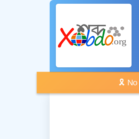
🎗️ No