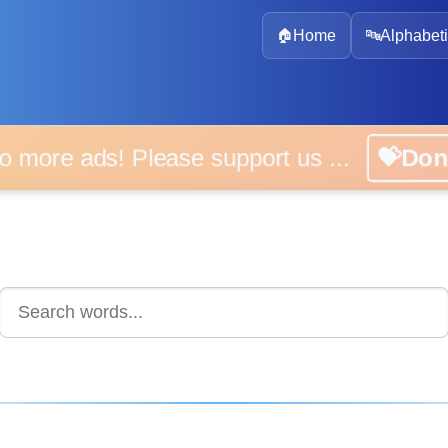
🏠
Home
🔤
Alphabeti
 more ads! Please support us ...
💝D