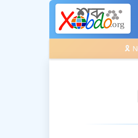
🎗️ No