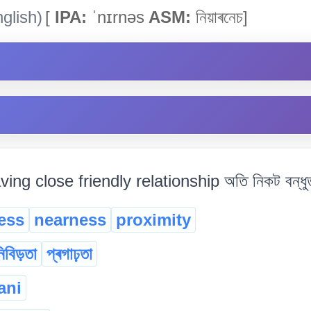
glish)
[
IPA:
ˈnɪrnəs
ASM:
নিয়াৰনেচ]
ving close friendly relationship অতি নিকট বন্ধুত্বপূ
ess
nearness
proximity
িবিড়তা
প্ৰগাঢ়তা
ani