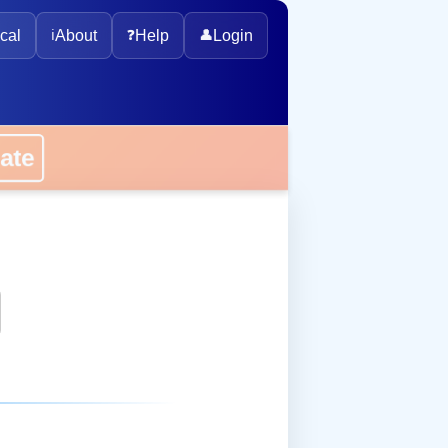
cal
ℹ️
About
❓
Help
👤
Login
onate