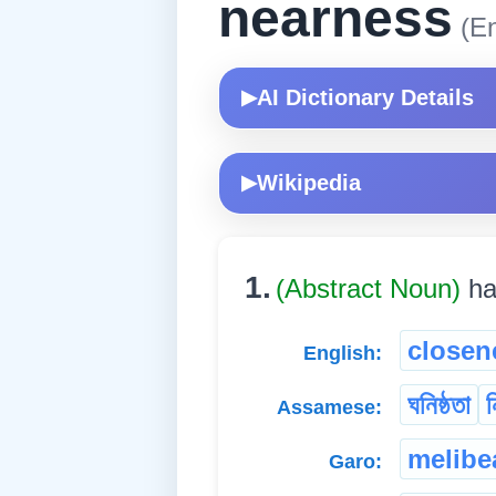
nearness
(En
AI Dictionary Details
▶
Wikipedia
▶
1.
(Abstract Noun)
ha
closen
English:
ঘনিষ্ঠতা
ন
Assamese:
melibe
Garo: