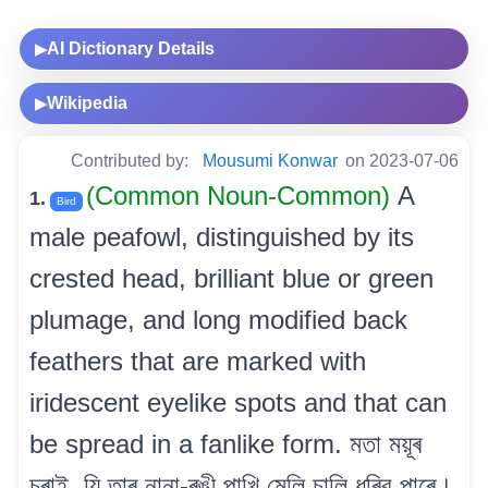
AI Dictionary Details
▶
Wikipedia
▶
Contributed by:
Mousumi Konwar
on 2023-07-06
(Common Noun-Common)
A
1.
Bird
male peafowl, distinguished by its
crested head, brilliant blue or green
plumage, and long modified back
feathers that are marked with
iridescent eyelike spots and that can
be spread in a fanlike form. মতা ময়ূৰ
চৰাই, যি তাৰ নানা-ৰঙী পাখি মেলি চালি ধৰিব পাৰে।