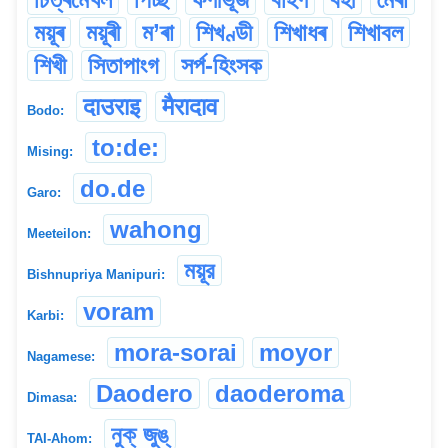
ময়ূৰ
ময়ূৰী
ম’ৰা
শিখণ্ডী
শিখাধৰ
শিখাবল
শিখী
সিতাপাংগ
সৰ্প-হিংসক
दाउराइ
मैरादाव
Bodo:
to:de:
Mising:
do.de
Garo:
wahong
Meeteilon:
ময়ূর
Bishnupriya Manipuri:
voram
Karbi:
mora-sorai
moyor
Nagamese:
Daodero
daoderoma
Dimasa:
নুক্ জুঙ্
TAI-Ahom: