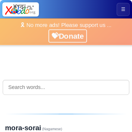
☰
🎗️ No more ads! Please support us ...
💝Donate
mora-sorai
(Nagamese)