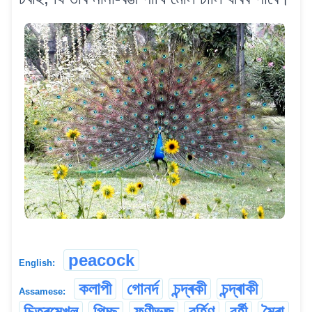
peacock
English:
কলাপী
গোনৰ্দ
চন্দ্ৰকী
চন্দ্ৰাকী
Assamese:
চিত্ৰমেখল
পিচ্ছ
ফণীভূজ
বৰ্হিণ
বৰ্হী
মৈৰা