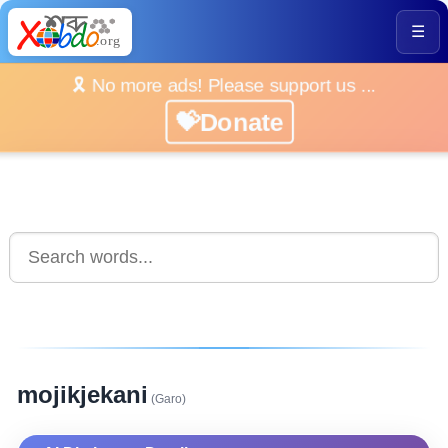
☰
🎗️ No more ads! Please support us ...
💝Donate
mojikjekani
(Garo)