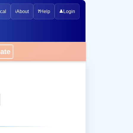
cal
ℹ️
About
❓
Help
👤
Login
onate