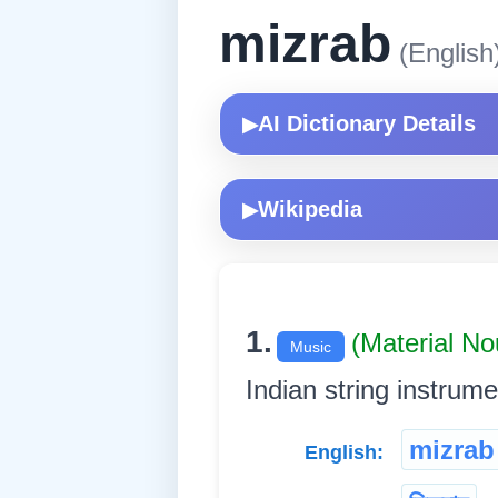
mizrab
(English
AI Dictionary Details
▶
Wikipedia
▶
1.
(Material N
Music
Indian string instruments. 
mizrab
English: