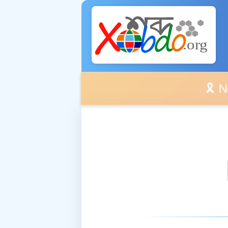
🎗️ No