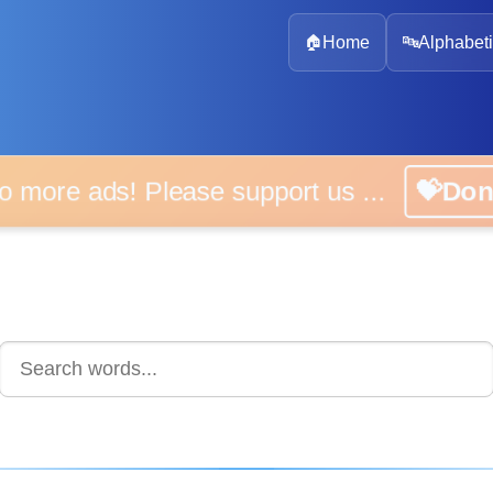
🏠
Home
🔤
Alphabeti
 more ads! Please support us ...
💝D