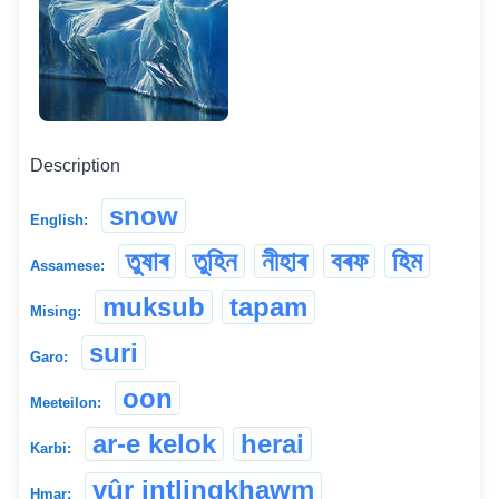
Description
snow
English:
তুষাৰ
তুহিন
নীহাৰ
বৰফ
হিম
Assamese:
muksub
tapam
Mising:
suri
Garo:
oon
Meeteilon:
ar-e kelok
herai
Karbi:
vûr intlingkhawm
Hmar: