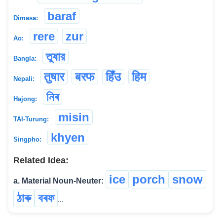
baraf
Dimasa:
rere
zur
Ao:
তুষার
Bangla:
तुषार
बरफ
हिँउ
हिम
Nepali:
নিৰ
Hajong:
misin
TAI-Turung:
khyen
Singpho:
Related Idea:
ice
porch
snow
a. Material Noun-Neuter:
ঠাৰু
বৰফ
...