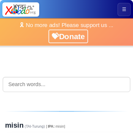
☰
🎗️ No more ads! Please support us ...
💝Donate
misin
(TAI-Turung)
[
IPA:
misin]