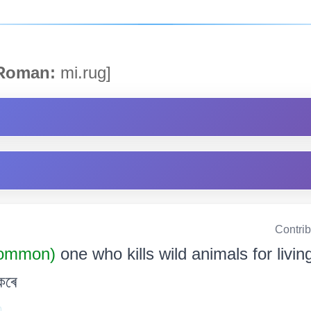
oman:
mi.rug]
Contri
Common)
one who kills wild animals for living
কৰে