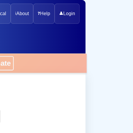
cal
ℹ️
About
❓
Help
👤
Login
onate