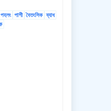
পহলং
পাশী
বৈতংসিক
ব্যাধ
ক