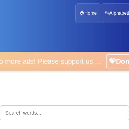
🏠
Home
🔤
Alphabeti
 more ads! Please support us ...
💝D