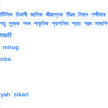
টিলিক
চিকাৰী
জালিক
জীৱান্তক
তীৱৰ
নিষাদ
পক্ষীমাৰ
ৃগয়ু
লুব্ধক
শবৰ
শাকুনিক
শ্বাগনিক
শ্বাচ
শৱৰ
সাৰংগি
िखारि
mirug
anba
gyah
sikari