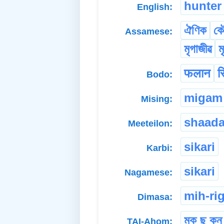
hunter
English:
ঐণিক
কৌ
Assamese:
মৃগাজীৱ
ম
फलान
स
Bodo:
migam
Mising:
shaad
Meeteilon:
sikari
Karbi:
sikari
Nagamese:
mih-ri
Dimasa:
মুক্ ছূ কুন্
TAI-Ahom: