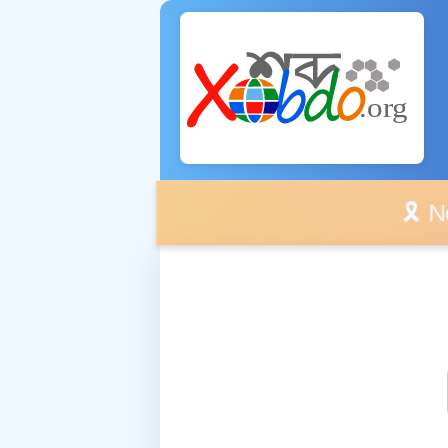
🎗️ No