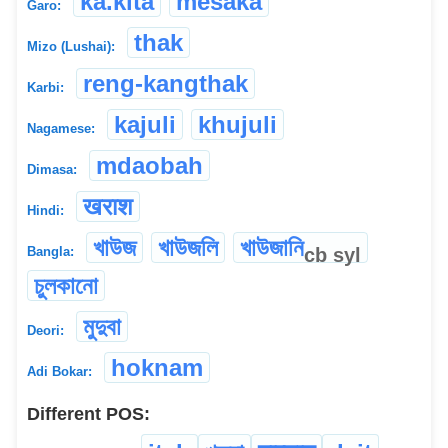
ka.kita
mesaka
Garo:
thak
Mizo (Lushai):
reng-kangthak
Karbi:
kajuli
khujuli
Nagamese:
mdaobah
Dimasa:
खराश
Hindi:
খাউজ
খাউজলি
খাউজানি
cb
syl
Bangla:
চুলকানো
মুদুবা
Deori:
hoknam
Adi Bokar:
Different POS: