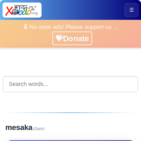
☰
🎗️ No more ads! Please support us ...
💝Donate
mesaka
(Garo)