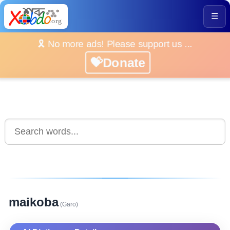
☰
🎗️ No more ads! Please support us ...
💝Donate
maikoba
(Garo)