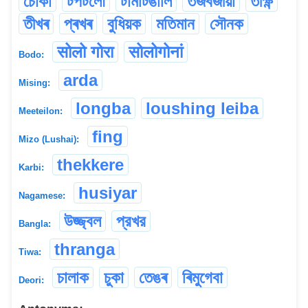
চোকা
টপটলৌ
টামটিঙালি
তজবজীয়া
তীক্ষ্ণ
তীখৰ
প্ৰখৰ
বুধিয়ক
মতিমান
সৌনক
सोलो गोरा
सोलोगोनां
Bodo:
arda
Mising:
longba
loushing leiba
Meeteilon:
fing
Mizo (Lushai):
thekkere
Karbi:
husiyar
Nagamese:
উজ্জ্বল
প্রখর
Bangla:
thranga
Tiwa:
চালাক
চুকা
তেঙৰ
ৰিমুগেবা
Deori: