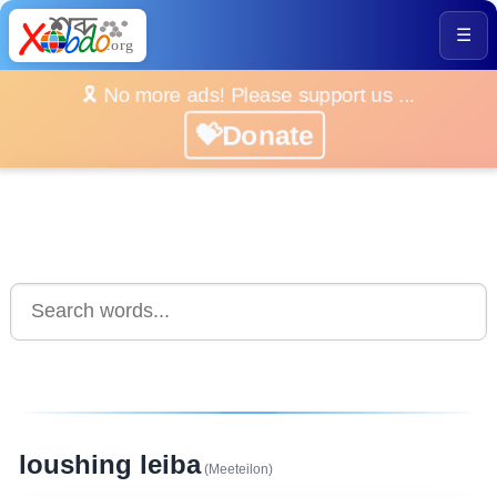
☰
🎗️ No more ads! Please support us ...
💝Donate
loushing leiba
(Meeteilon)