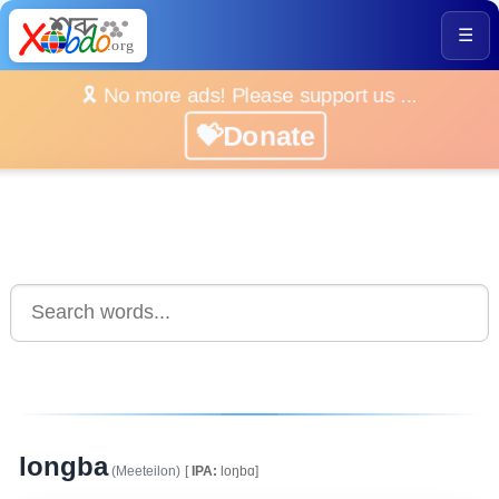
☰
🎗️ No more ads! Please support us ...
💝Donate
longba
(Meeteilon)
[
IPA:
loŋbɑ]