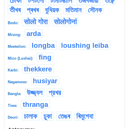
চোকা
টপটলৌ
টামটিঙালি
তজবজীয়া
তীক্ষ্ণ
তীখৰ
প্ৰখৰ
বুধিয়ক
মতিমান
সৌনক
सोलो गोरा
सोलोगोनां
Bodo:
arda
Mising:
longba
loushing leiba
Meeteilon:
fing
Mizo (Lushai):
thekkere
Karbi:
husiyar
Nagamese:
উজ্জ্বল
প্রখর
Bangla:
thranga
Tiwa:
চালাক
চুকা
তেঙৰ
ৰিমুগেবা
Deori: