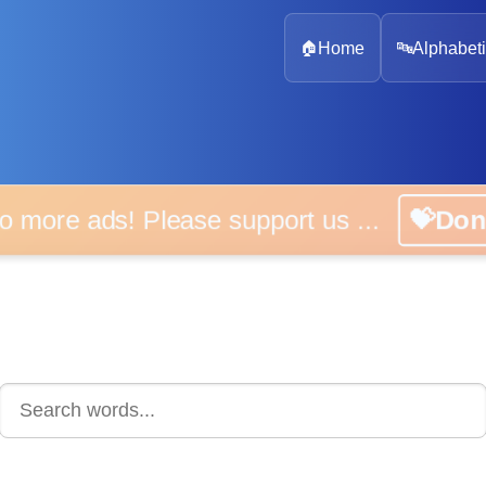
🏠
Home
🔤
Alphabeti
 more ads! Please support us ...
💝D