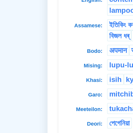
lampo
ইতিকিং কৰ
Assamese:
বিজল ধৰ্
अपमान
Bodo:
lupu-lu
Mising:
isih
ky
Khasi:
mitchi
Garo:
tukach
Meeteilon:
পেগেনিয়া
Deori: