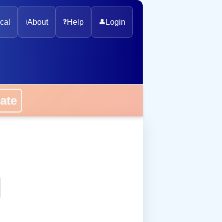
cal
ℹ️
About
❓
Help
👤
Login
onate