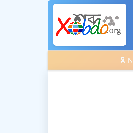
🎗️ No