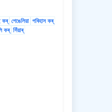
 কৰ্
পেঙেলিয়া
পৰিহাস কৰ্
ি কৰ্
সিঁয়াৰ্