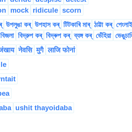
on
mock
ridicule
scorn
্
উপলুঙা কৰ্
উপহাস কৰ্
টিটকাৰি মাৰ্
ঠাট্টা কৰ্
পেংলাই
বিজলা
বিদ্রুপ কৰ্
বিদ্ৰুপ কৰ্
ব্যঙ্গ কৰ্
ভেঁহিয়া
ভেঙুচাল
जंखाय
नेवसि
मुगै
लाजि फोनां
le
ntait
bea
aba
ushit thayoidaba