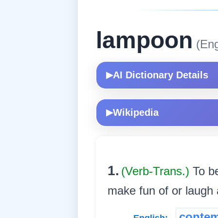
lampoon
(Eng
AI Dictionary Details
▶
Wikipedia
▶
1.
(Verb-Trans.)
To b
make fun of or laugh at অ
conte
English: