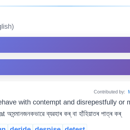
lish)
Contributed by:
ehave with contempt and disrepestfully or
সন্মানজনকভাৱে ব্যৱহাৰ কৰ্ বা হাঁহিয়াতৰ পাত্ৰ কৰ্
mn
deride
despise
detest