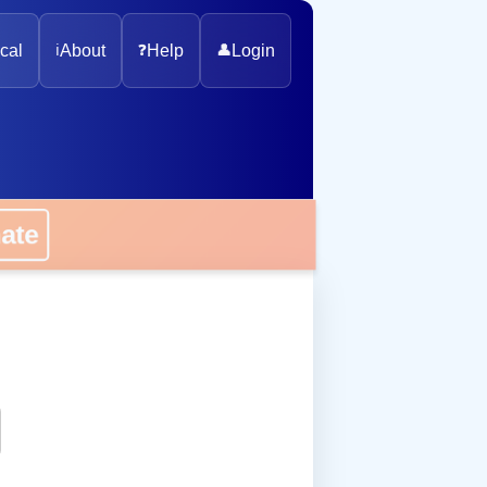
cal
ℹ️
About
❓
Help
👤
Login
onate