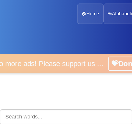
🏠
Home
🔤
Alphabeti
 more ads! Please support us ...
💝D