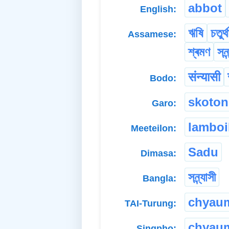
abbot
English:
ঋষি
চতুৰ্
Assamese:
শ্ৰমণ
সন্
संन्यासी
Bodo:
skoton
Garo:
lamboi
Meeteilon:
Sadu
Dimasa:
সন্ন্যাসী
Bangla:
chyau
TAI-Turung:
chyau
Singpho: