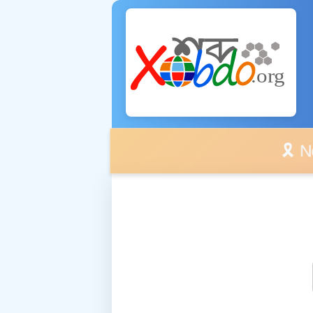
🎗️ No