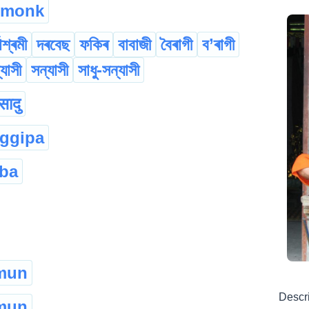
monk
থাশ্ৰমী
দৰবেছ
ফকিৰ
বাবাজী
বৈৰাগী
ব’ৰাগী
ন্যাসী
সন্যাসী
সাধু-সন্যাসী
सादु
ggipa
ba
mun
Descr
mun