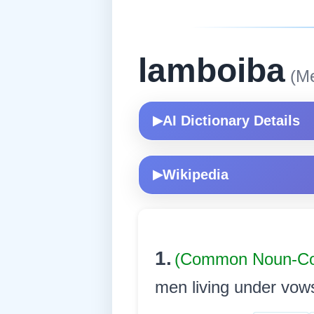
lamboiba
(Me
AI Dictionary Details
▶
Wikipedia
▶
1.
(Common Noun-Co
men living under vows. ধৰ