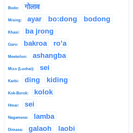
गोलाव
Bodo:
ayar
bo:dong
bodong
Mising:
ba jrong
Khasi:
bakroa
ro’a
Garo:
ashangba
Meeteilon:
sei
Mizo (Lushai):
ding
kiding
Karbi:
kolok
Kok-Borok:
sei
Hmar:
lamba
Nagamese:
galaoh
laobi
Dimasa: