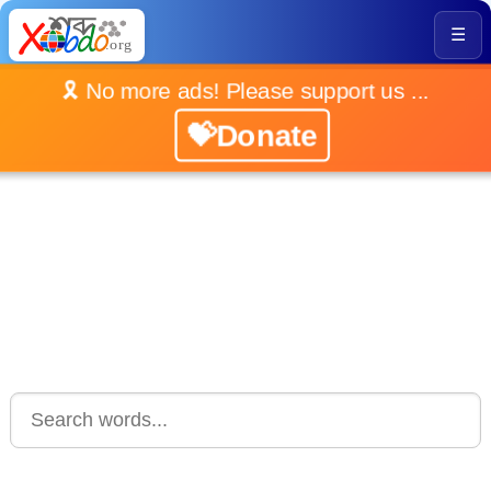
☰
🎗️ No more ads! Please support us ...
💝Donate