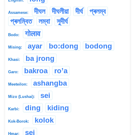
English:
দীঘল
দীঘলীয়া
দীৰ্ঘ
প্ৰলম্ব
Assamese:
প্ৰলম্বিত
লম্বা
সুদীৰ্ঘ
गोलाव
Bodo:
ayar
bo:dong
bodong
Mising:
ba jrong
Khasi:
bakroa
ro’a
Garo:
ashangba
Meeteilon:
sei
Mizo (Lushai):
ding
kiding
Karbi:
kolok
Kok-Borok:
sei
Hmar: