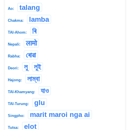
talang
Ao:
lamba
Chakma:
ৰি
TAI-Ahom:
लामो
Nepali:
ৰোৱা
Rabha:
লু
লুই
Deori:
লাম্বা
Hajong:
যাও
TAI-Khamyang:
glu
TAI-Turung:
marit maroi nga ai
Singpho:
elot
Tutsa: