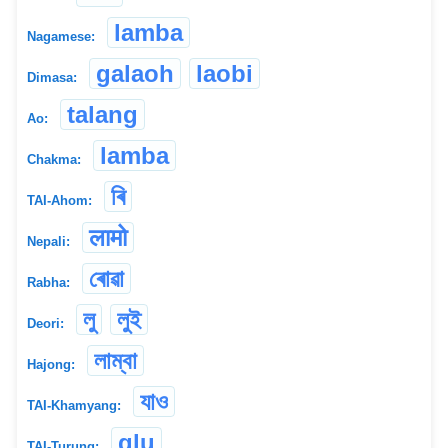
lamba
Nagamese:
galaoh
laobi
Dimasa:
talang
Ao:
lamba
Chakma:
ৰি
TAI-Ahom:
लामो
Nepali:
ৰোৱা
Rabha:
লু
লুই
Deori:
লাম্বা
Hajong:
যাও
TAI-Khamyang:
glu
TAI-Turung: