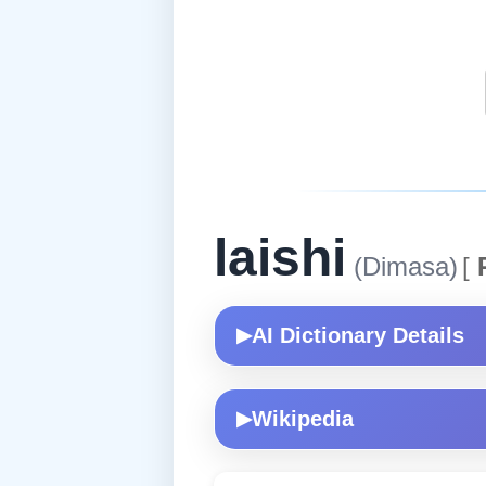
laishi
(Dimasa)
[
AI Dictionary Details
▶
Wikipedia
▶