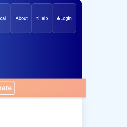
cal
ℹ️
About
❓
Help
👤
Login
nate