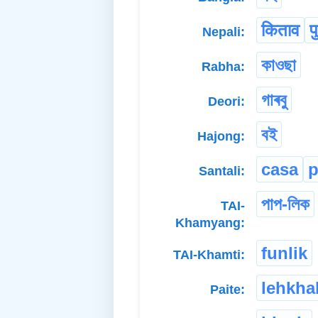
किताव
प
Nepali:
কাওছা
Rabha:
গাৰবু
Deori:
বই
Hajong:
casa
p
Santali:
পাপ-লিক
TAI-
Khamyang:
funlik
TAI-Khamti:
lehkha
Paite: