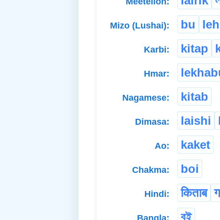
lairik
ল
Meeteilon:
bu
le
Mizo (Lushai):
kitap
Karbi:
lekhab
Hmar:
kitab
Nagamese:
laishi
Dimasa:
kaket
Ao:
boi
Chakma:
किताब
ग
Hindi:
বই
Bangla: