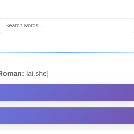
Roman:
lai.she]