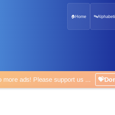
🏠
Home
🔤
Alphabeti
o more ads! Please support us ...
💝Do