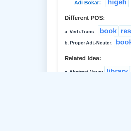
higeh
Adi Bokar:
Different POS:
book
re
a. Verb-Trans.:
boo
b. Proper Adj.-Neuter:
Related Idea:
library
c. Abstract Noun:
bibl
d. Proper Adj.-Neuter:
e. Common Noun-Common: