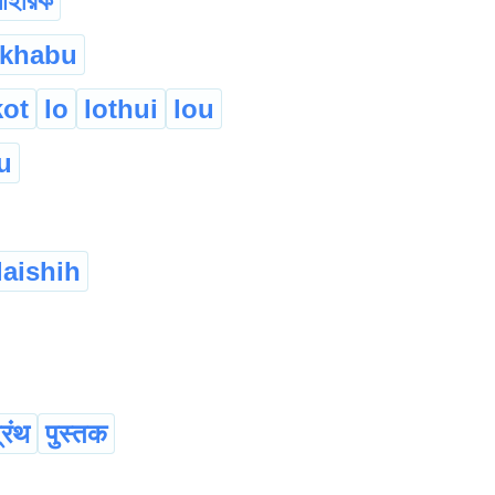
াইরিক
hkhabu
kot
lo
lothui
lou
u
laishih
्रंथ
पुस्तक