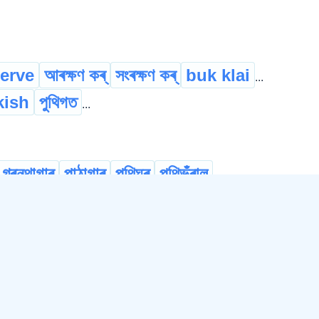
serve
আৰক্ষণ কৰ্
সংৰক্ষণ কৰ্
buk klai
...
kish
পুথিগত
...
গ্ৰন্থাগাৰ
পাঠাগাৰ
পুথিঘৰ
পুথিভঁৰাল
...
iolatry
bookish
গ্ৰন্থপ্ৰেমী
...
bookworm
গ্ৰন্থকীট
...