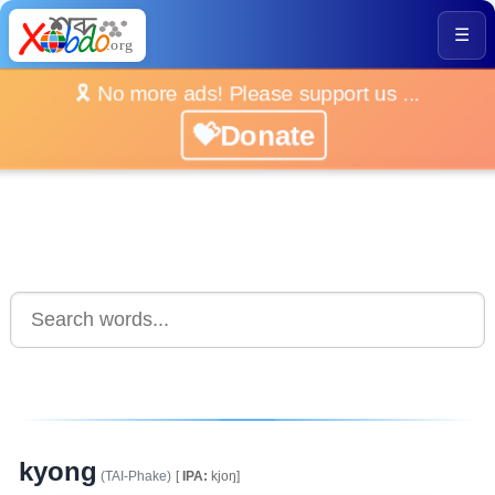
☰
🎗️ No more ads! Please support us ...
💝Donate
kyong
(TAI-Phake)
[
IPA:
kjoŋ]