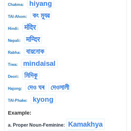
hiyang
Chakma:
কং ম্যুৱ
TAI-Ahom:
मंदिर
Hindi:
मन्दिर
Nepali:
বায়নোক
Rabha:
mindaisal
Tiwa:
মিদিকু
Deori:
দেও ঘৰ
দেওসালী
Hajong:
kyong
TAI-Phake:
Example:
Kamakhya
a. Proper Noun-Feminine: