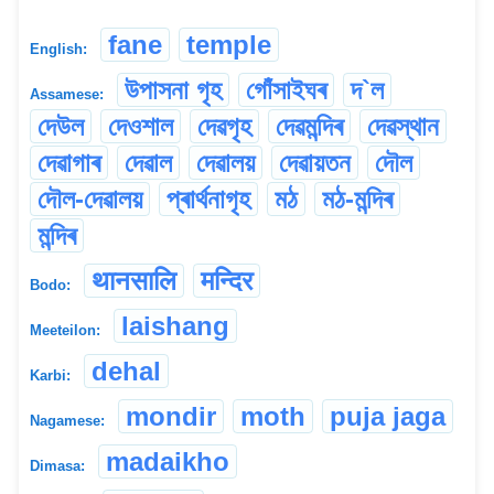
fane
temple
English:
উপাসনা গৃহ
গোঁসাইঘৰ
দ`ল
Assamese:
দেউল
দেওশাল
দেৱগৃহ
দেৱমন্দিৰ
দেৱস্থান
দেৱাগাৰ
দেৱাল
দেৱালয়
দেৱায়তন
দৌল
দৌল-দেৱালয়
প্ৰাৰ্থনাগৃহ
মঠ
মঠ-মন্দিৰ
মন্দিৰ
थानसालि
मन्दिर
Bodo:
laishang
Meeteilon:
dehal
Karbi:
mondir
moth
puja jaga
Nagamese:
madaikho
Dimasa: